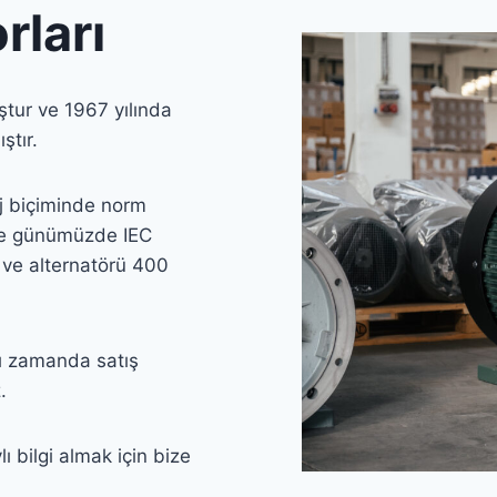
rları
tur ve 1967 yılında
ştır.
aj biçiminde norm
kte günümüzde IEC
 ve alternatörü 400
nı zamanda satış
.
ı bilgi almak için bize